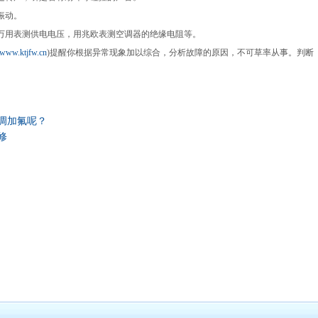
的振动。
，用万用表测供电电压，用兆欧表测空调器的绝缘电阻等。
www.ktjfw.cn
)提醒你根据异常现象加以综合，分析故障的原因，不可草率从事。判断
调加氟呢？
修