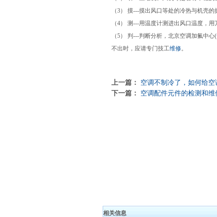
（3） 摸---摸出风口等处的冷热与机壳
（4） 测---用温度计测进出风口温度
（5） 判---判断分析，北京空调加氟中心(
不出时，应请专门技工
维修
。
上一篇：
空调不制冷了，如何给空
下一篇：
空调配件元件的检测和维
相关信息