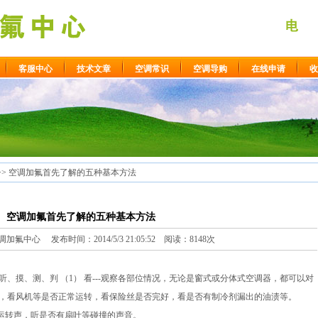
客服中心
技术文章
空调常识
空调导购
在线申请
收
>> 空调加氟首先了解的五种基本方法
空调加氟首先了解的五种基本方法
氟中心 发布时间：2014/5/3 21:05:52 阅读：8148次
听、摸、测、判 （1） 看---观察各部位情况，无论是窗式或分体式空调器，都可以对
，看风机等是否正常运转，看保险丝是否完好，看是否有制冷剂漏出的油渍等。
稳的运转声，听是否有扇叶等碰撞的声音。